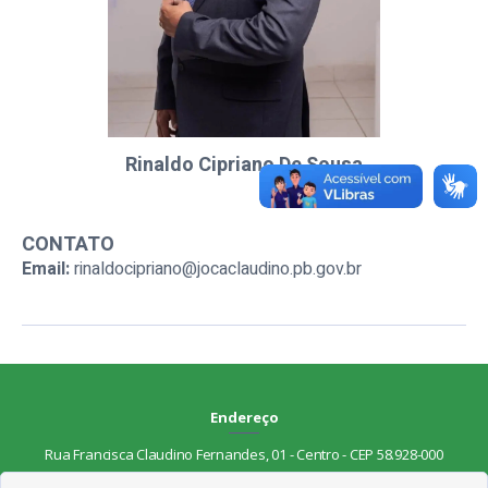
Rinaldo Cipriano De Sousa
CONTATO
Email:
rinaldocipriano@jocaclaudino.pb.gov.br
Endereço
Rua Francisca Claudino Fernandes, 01 - Centro - CEP 58.928-000