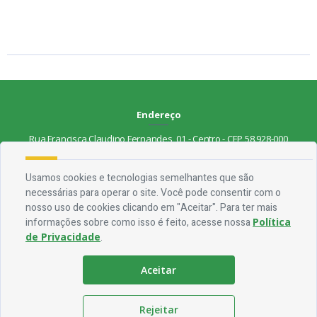
Endereço
Rua Francisca Claudino Fernandes, 01 - Centro - CEP 58.928-000
Contato
Usamos cookies e tecnologias semelhantes que são
necessárias para operar o site. Você pode consentir com o
Telefone:
(83) 3563-1075
nosso uso de cookies clicando em "Aceitar". Para ter mais
Email:
ouvidoria@jocaclaudino.pb.gov.br
informações sobre como isso é feito, acesse nossa
Política
de Privacidade
.
Horário De Funcionamento
Expediente:
De segunda à sexta, das 08h às 13h
Aceitar
Redes Socias
Rejeitar