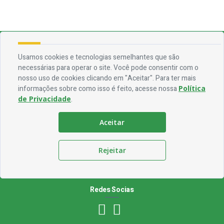
Endereço
Usamos cookies e tecnologias semelhantes que são
necessárias para operar o site. Você pode consentir com o
Rua Francisca Claudino Fernandes, 01 - Centro - CEP 58.928-000
nosso uso de cookies clicando em "Aceitar". Para ter mais
informações sobre como isso é feito, acesse nossa
Política
Contato
de Privacidade
.
Telefone:
(83) 3563-1075
Aceitar
Email:
ouvidoria@jocaclaudino.pb.gov.br
Horário De Funcionamento
Rejeitar
Expediente:
De segunda à sexta, das 08h às 13h
Redes Socias