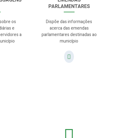
ASSAGENS
EMENDAS
PARLAMENTARES
sobre os
Dispõe das informações
iárias e
acerca das emendas
ervidores a
parlamentares destinadas ao
unicípio
município