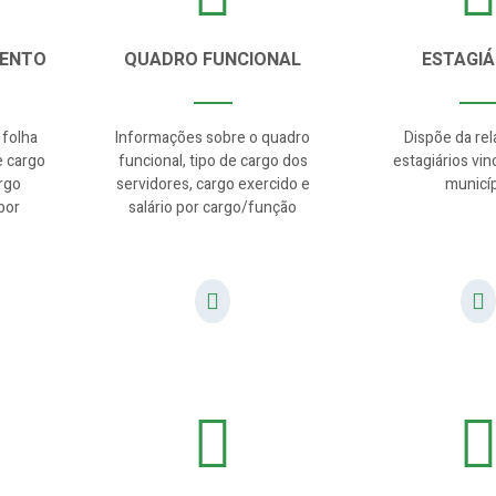
MENTO
QUADRO FUNCIONAL
ESTAGIÁ
 folha
Informações sobre o quadro
Dispõe da re
e cargo
funcional, tipo de cargo dos
estagiários vin
rgo
servidores, cargo exercido e
municí
por
salário por cargo/função