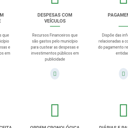
OM
DESPESAS COM
PAGAME
E
VEÍCULOS
s que
Recursos Financeiros que
Dispõe das in
cípio
são gastos pelo município
relacionadas a 
esas e
para custear as despesas e
do pagamento re
cos em
investimentos públicos em
entida
publicidade