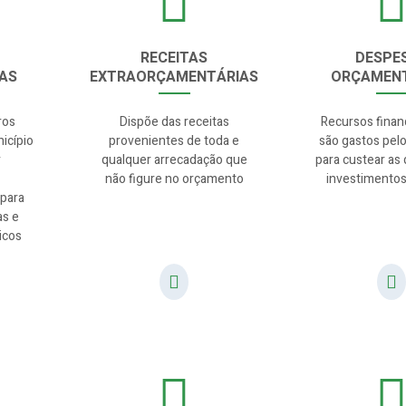
RECEITAS
DESPE
AS
EXTRAORÇAMENTÁRIAS
ORÇAMENT
ros
Dispõe das receitas
Recursos finan
icípio
provenientes de toda e
são gastos pelo
r
qualquer arrecadação que
para custear as
não figure no orçamento
investimentos
 para
as e
icos