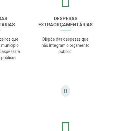
SAS
DESPESAS
ARIAS
EXTRAORÇAMENTÁRIAS
ceiros que
Dispõe das despesas que
 município
não integram o orçamento
 despesas e
público.
 públicos