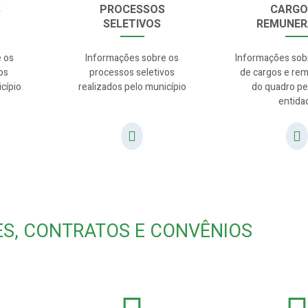
S
PROCESSOS
CARGO
SELETIVOS
REMUNE
 os
Informações sobre os
Informações sob
os
processos seletivos
de cargos e re
cípio
realizados pelo município
do quadro pe
entida
ES, CONTRATOS E CONVÊNIOS