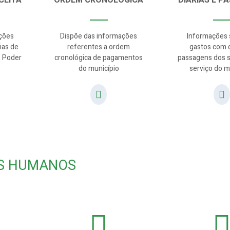
CEITA
ORDEM CRONOLÓGICA
DIÁRIAS E P
ções
Dispõe das informações
Informações 
ias de
referentes a ordem
gastos com d
o Poder
cronológica de pagamentos
passagens dos s
do município
serviço do m
S HUMANOS