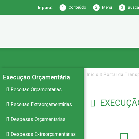
1
Conteúdo
2
Menu
3
Busca
Ir para:
Prefeitura
de
Início
Portal da Trans
Execução Orçamentária
Receitas Orçamentarias
Joca
EXECUÇÃ
Receitas Extraorçamentárias
Despesas Orçamentarias
Claudino
Despesas Extraorçamentárias