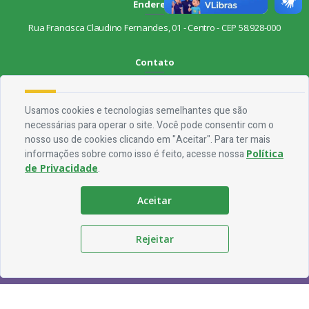
Endereço
Rua Francisca Claudino Fernandes, 01 - Centro - CEP 58.928-000
Contato
Telefone:
(83) 3563-1075
Email:
ouvidoria@jocaclaudino.pb.gov.br
Usamos cookies e tecnologias semelhantes que são
necessárias para operar o site. Você pode consentir com o
Horário De Funcionamento
nosso uso de cookies clicando em "Aceitar". Para ter mais
informações sobre como isso é feito, acesse nossa
Política
Expediente:
De segunda à sexta, das 08h às 13h
de Privacidade
.
Redes Socias
Aceitar
Rejeitar
© Copyright - Prefeitura Municipal de Joca Claudico