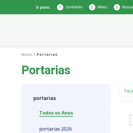
1
Conteúdo
2
Menu
3
Busca
Ir para:
Prefeitura
Início
Portarias
de
Portarias
Joca
portarias
Todos os Anos
Claudino
portarias 2026